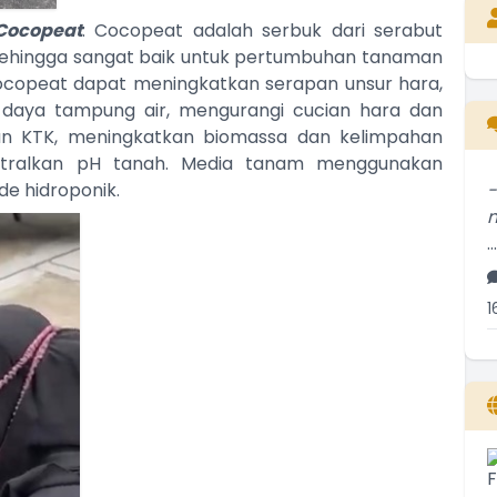
Cocopeat
: Cocopeat adalah serbuk dari serabut
 sehingga sangat baik untuk pertumbuhan tanaman
ocopeat dapat meningkatkan serapan unsur hara,
daya tampung air, mengurangi cucian hara dan
an KTK, meningkatkan biomassa dan kelimpahan
tralkan pH tanah. Media tanam menggunakan
e hidroponik.
..
1
..
2
..