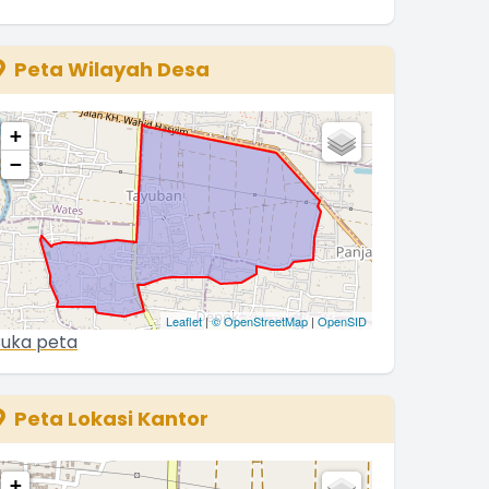
Ina
8 Juni 2021 15:46:05
Peta Wilayah Desa
+
−
Leaflet
|
© OpenStreetMap
|
OpenSID
uka peta
Peta Lokasi Kantor
+