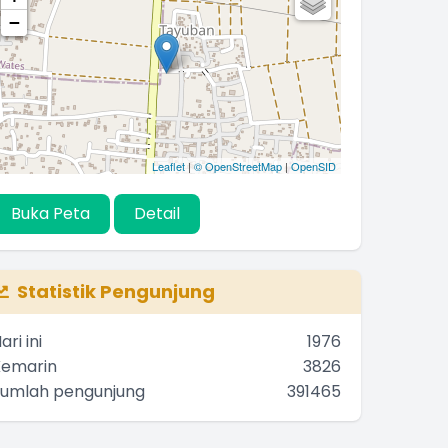
−
Leaflet
|
© OpenStreetMap
|
OpenSID
Buka Peta
Detail
Statistik Pengunjung
ari ini
1976
Kemarin
3826
Jumlah pengunjung
391465