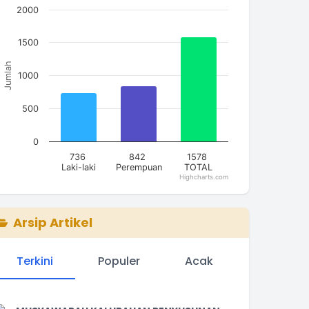
2000
he chart has 1 X axis displaying categories.
he chart has 1 Y axis displaying Jumlah. Data ranges from
1500
Jumlah
1000
500
0
736
842
1578
Laki-laki
Perempuan
TOTAL
Highcharts.com
nd of interactive chart.
Arsip Artikel
Terkini
Populer
Acak