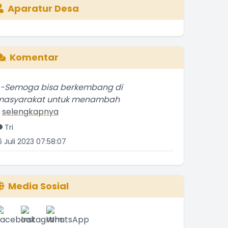
Aparatur Desa
Komentar
--Semoga bisa berkembang di
masyarakat untuk menambah
.
selengkapnya
Tri
6 Juli 2023 07:58:07
Bagus
.
selengkapnya
Etti Sunar
2 Januari 2022 01:08:01
Media Sosial
Bagus
.
selengkapnya