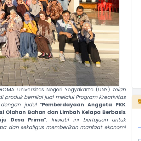
T
T
E
MA Universitas Negeri Yogyakarta (UNY)
telah
produk bernilai jual melalui Program Kreativitas
dengan judul
“
Pemberdayaan Anggota PKK
asi Olahan Bahan dan Limbah Kelapa Berbasis
uju Desa Prima
”.
Inisiatif ini bertujuan untuk
apa dan sekaligus memberikan manfaat ekonomi