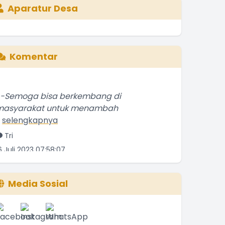
Aparatur Desa
Komentar
--Semoga bisa berkembang di
masyarakat untuk menambah
.
selengkapnya
Tri
6 Juli 2023 07:58:07
Bagus
.
selengkapnya
Media Sosial
Etti Sunar
2 Januari 2022 01:08:01
Bagus