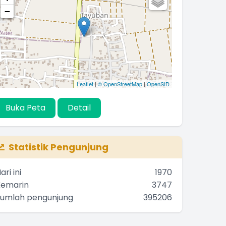
−
Leaflet
|
© OpenStreetMap
|
OpenSID
Buka Peta
Detail
Statistik Pengunjung
ari ini
1970
Kemarin
3747
Jumlah pengunjung
395206