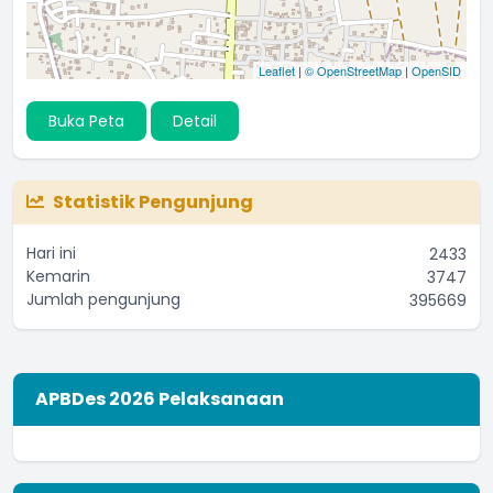
Leaflet
|
© OpenStreetMap
|
OpenSID
Buka Peta
Detail
Statistik Pengunjung
Hari ini
2433
Kemarin
3747
Jumlah pengunjung
395669
APBDes 2026 Pelaksanaan