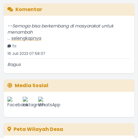
Komentar
--Semoga bisa berkembang di masyarakat untuk
menambah
...
selengkapnya
Tri
16 Juli 2023 07:58:07
Bagus
...
selengkapnya
Etti Sunar
22 Januari 2022 01:08:01
Media Sosial
Bagus
...
selengkapnya
Ina
08 Juni 2021 15:46:05
Peta Wilayah Desa