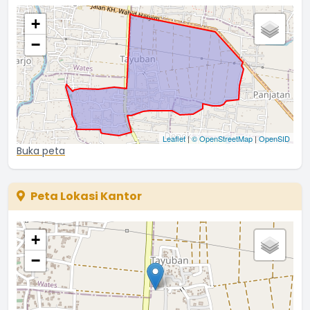
+
−
Leaflet
|
© OpenStreetMap
|
OpenSID
Buka peta
Peta Lokasi Kantor
+
−