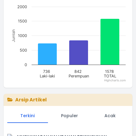
Bar chart with 3 bars.
The chart has 1 X axis displaying categories.
2000
The chart has 1 Y axis displaying Jumlah. Data ranges from 7
1500
Jumlah
1000
500
0
736
842
1578
Laki-laki
Perempuan
TOTAL
Highcharts.com
End of interactive chart.
Arsip Artikel
Terkini
Populer
Acak