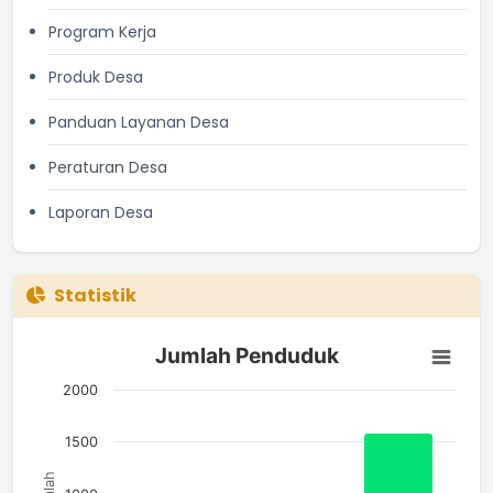
Program Kerja
Produk Desa
Panduan Layanan Desa
Peraturan Desa
Laporan Desa
Statistik
Jumlah Penduduk
Jumlah Penduduk
Bar chart with 3 bars.
The chart has 1 X axis displaying categories.
2000
The chart has 1 Y axis displaying Jumlah. Data ranges from 7
1500