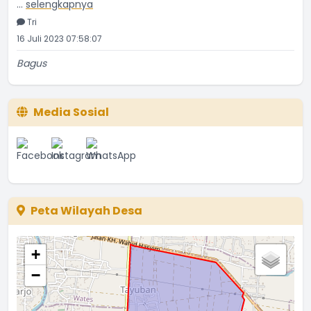
Tri
16 Juli 2023 07:58:07
Bagus
...
selengkapnya
Etti Sunar
22 Januari 2022 01:08:01
Media Sosial
Bagus
...
selengkapnya
Ina
08 Juni 2021 15:46:05
Peta Wilayah Desa
+
−