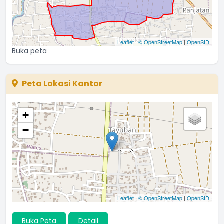
Leaflet
|
© OpenStreetMap
|
OpenSID
Buka peta
Peta Lokasi Kantor
+
−
Leaflet
|
© OpenStreetMap
|
OpenSID
Buka Peta
Detail