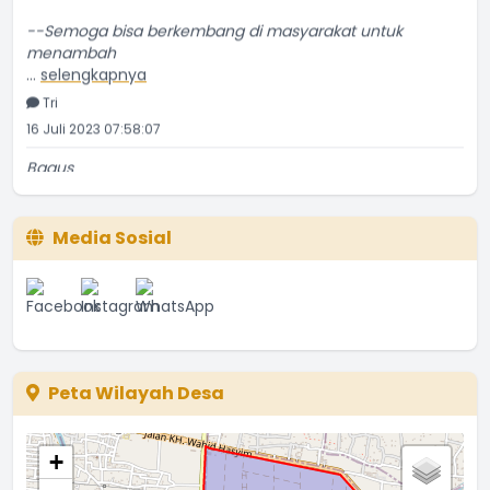
--Semoga bisa berkembang di masyarakat untuk
menambah
...
selengkapnya
Tri
16 Juli 2023 07:58:07
Bagus
...
selengkapnya
Etti Sunar
22 Januari 2022 01:08:01
Media Sosial
Bagus
...
selengkapnya
Ina
08 Juni 2021 15:46:05
Peta Wilayah Desa
+