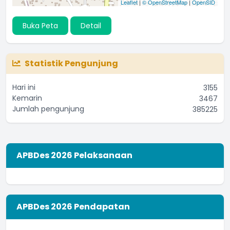
Leaflet
|
© OpenStreetMap
|
OpenSID
Buka Peta
Detail
Statistik Pengunjung
Hari ini
3155
Kemarin
3467
Jumlah pengunjung
385225
APBDes 2026 Pelaksanaan
APBDes 2026 Pendapatan