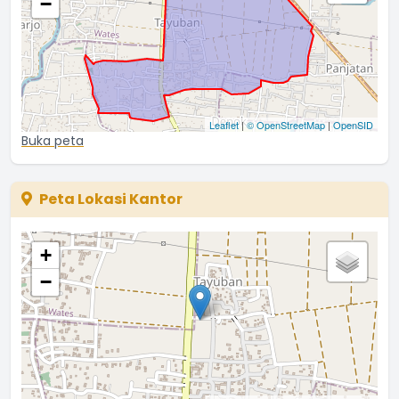
−
Leaflet
|
© OpenStreetMap
|
OpenSID
Buka peta
Peta Lokasi Kantor
+
−