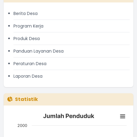
Berita Desa
Program Kerja
Produk Desa
Panduan Layanan Desa
Peraturan Desa
Laporan Desa
Statistik
Jumlah Penduduk
Jumlah Penduduk
Bar chart with 3 bars.
The chart has 1 X axis displaying categories.
2000
The chart has 1 Y axis displaying Jumlah. Data ranges from 7