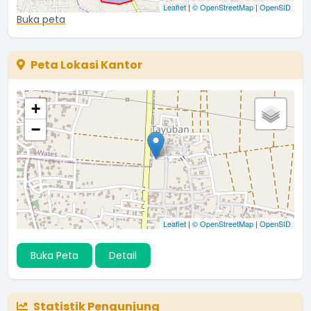
Leaflet
|
© OpenStreetMap
|
OpenSID
Buka peta
Peta Lokasi Kantor
+
−
Leaflet
|
© OpenStreetMap
|
OpenSID
Buka Peta
Detail
Statistik Pengunjung