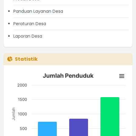
Panduan Layanan Desa
Peraturan Desa
Laporan Desa
Statistik
Jumlah Penduduk
Jumlah Penduduk
Bar chart with 3 bars.
The chart has 1 X axis displaying categories.
2000
The chart has 1 Y axis displaying Jumlah. Data ranges from 7
1500
Jumlah
1000
500