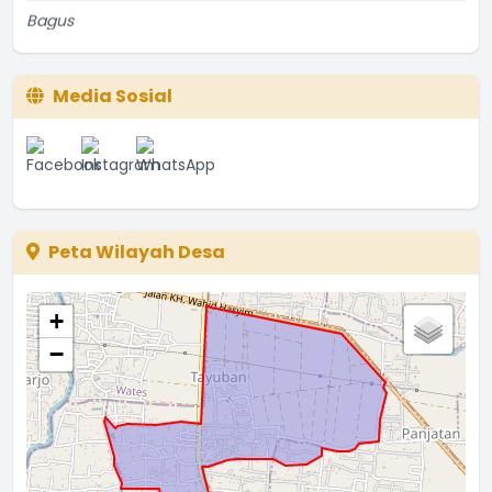
Bagus
...
selengkapnya
Etti Sunar
22 Januari 2022 01:08:01
Media Sosial
Bagus
...
selengkapnya
Ina
08 Juni 2021 15:46:05
Peta Wilayah Desa
+
−