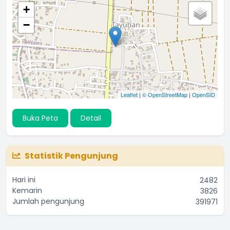
+
−
Leaflet
|
© OpenStreetMap
|
OpenSID
Buka Peta
Detail
Statistik Pengunjung
Hari ini
2482
Kemarin
3826
Jumlah pengunjung
391971