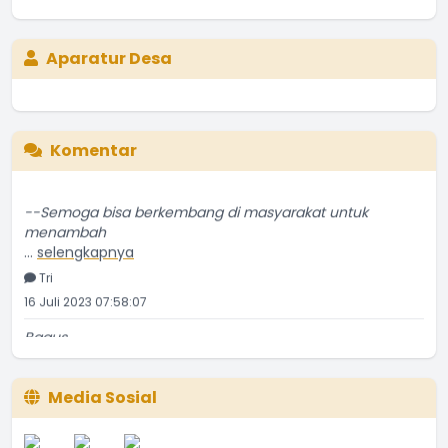
Aparatur Desa
Komentar
--Semoga bisa berkembang di masyarakat untuk
menambah
...
selengkapnya
Tri
16 Juli 2023 07:58:07
Bagus
...
selengkapnya
Etti Sunar
Media Sosial
22 Januari 2022 01:08:01
Bagus