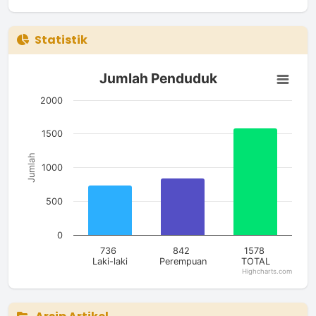
Statistik
Jumlah Penduduk
Jumlah Penduduk
Bar chart with 3 bars.
The chart has 1 X axis displaying categories.
2000
The chart has 1 Y axis displaying Jumlah. Data ranges from 7
1500
Jumlah
1000
500
0
736
842
1578
Laki-laki
Perempuan
TOTAL
Highcharts.com
End of interactive chart.