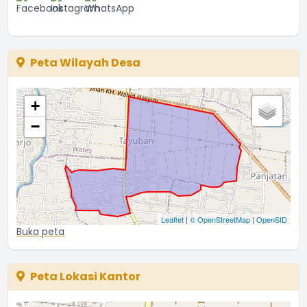
...
selengkapnya
Ina
08 Juni 2021 15:46:05
Peta Wilayah Desa
+
−
Leaflet
|
© OpenStreetMap
|
OpenSID
Buka peta
Peta Lokasi Kantor