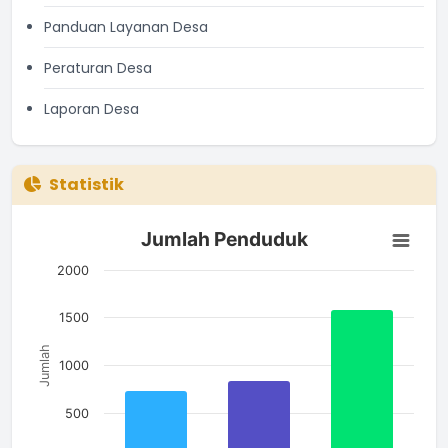
Panduan Layanan Desa
Peraturan Desa
Laporan Desa
Statistik
Jumlah Penduduk
Jumlah Penduduk
Bar chart with 3 bars.
The chart has 1 X axis displaying categories.
2000
The chart has 1 Y axis displaying Jumlah. Data ranges from 7
1500
Jumlah
1000
500