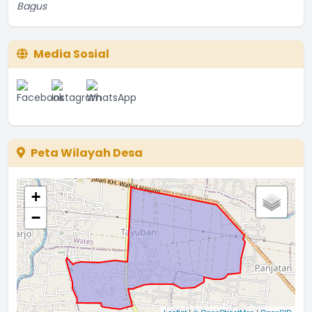
...
selengkapnya
Etti Sunar
22 Januari 2022 01:08:01
Media Sosial
Bagus
...
selengkapnya
Ina
08 Juni 2021 15:46:05
Peta Wilayah Desa
+
−
Leaflet
|
© OpenStreetMap
|
OpenSID