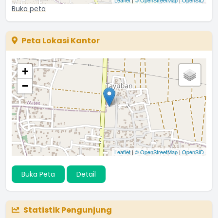
Buka peta
Peta Lokasi Kantor
+
−
Leaflet
|
© OpenStreetMap
|
OpenSID
Buka Peta
Detail
Statistik Pengunjung