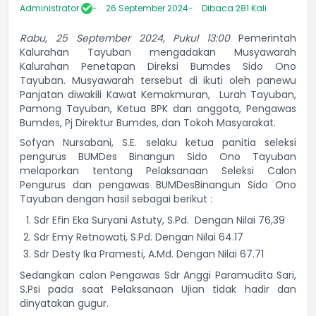
Administrator
26 September 2024
Dibaca 281 Kali
Rabu, 25 September 2024, Pukul 13:00
Pemerintah
Kalurahan Tayuban mengadakan Musyawarah
Kalurahan Penetapan Direksi Bumdes Sido Ono
Tayuban. Musyawarah tersebut di ikuti oleh panewu
Panjatan diwakili Kawat Kemakmuran, Lurah Tayuban,
Pamong Tayuban, Ketua BPK dan anggota, Pengawas
Bumdes, Pj Direktur Bumdes, dan Tokoh Masyarakat.
Sofyan Nursabani, S.E. selaku ketua panitia seleksi
pengurus BUMDes Binangun Sido Ono Tayuban
melaporkan tentang Pelaksanaan Seleksi Calon
Pengurus dan pengawas BUMDesBinangun Sido Ono
Tayuban dengan hasil sebagai berikut :
Sdr Efin Eka Suryani Astuty, S.Pd. Dengan Nilai 76,39
Sdr Emy Retnowati, S.Pd. Dengan Nilai 64.17
Sdr Desty Ika Pramesti, A.Md. Dengan Nilai 67.71
Sedangkan calon Pengawas Sdr Anggi Paramudita Sari,
S.Psi pada saat Pelaksanaan Ujian tidak hadir dan
dinyatakan gugur.