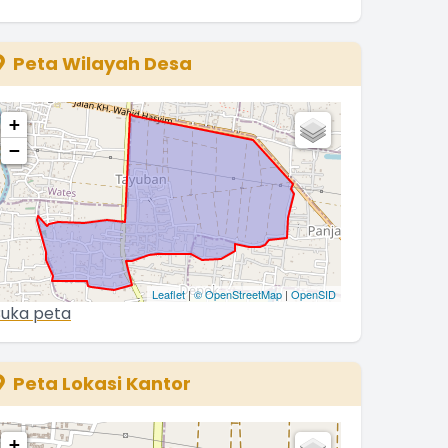
Ina
8 Juni 2021 15:46:05
Peta Wilayah Desa
+
−
Leaflet
|
© OpenStreetMap
|
OpenSID
uka peta
Peta Lokasi Kantor
+