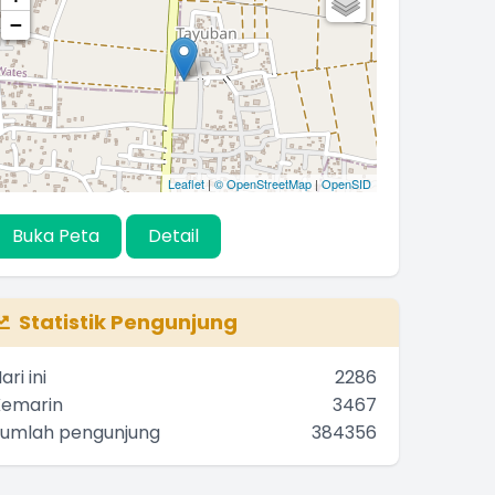
−
Leaflet
|
© OpenStreetMap
|
OpenSID
Buka Peta
Detail
Statistik Pengunjung
ari ini
2286
Kemarin
3467
Jumlah pengunjung
384356