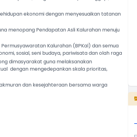
T
kehidupan ekonomi dengan menyesuaikan tatanan
T
na menopang Pendapatan Asli Kalurahan menuju
 Permusyawaratan Kalurahan (BPKal) dan semua
omi, sosial, seni budaya, pariwisata dan olah raga
ng dimasyarakat guna melaksanakan
tual dengan mengedepankan skala prioritas,
E
makmuran dan kesejahteraan bersama warga