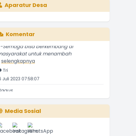
Aparatur Desa
Komentar
--Semoga bisa berkembang di
masyarakat untuk menambah
.
selengkapnya
Tri
6 Juli 2023 07:58:07
Bagus
.
selengkapnya
Etti Sunar
2 Januari 2022 01:08:01
Media Sosial
Bagus
.
selengkapnya