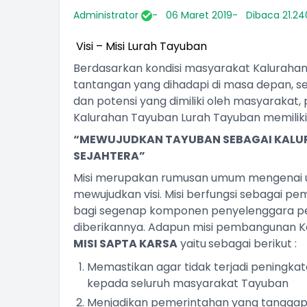
Administrator
06 Maret 2019
Dibaca 21.240
Visi – Misi Lurah Tayuban
Berdasarkan kondisi masyarakat Kalurahan
tantangan yang dihadapi di masa depan, s
dan potensi yang dimiliki oleh masyarakat
Kalurahan Tayuban Lurah Tayuban memiliki v
“MEWUJUDKAN TAYUBAN SEBAGAI KALUR
SEJAHTERA”
Misi merupakan rumusan umum mengenai u
mewujudkan visi. Misi berfungsi sebagai p
bagi segenap komponen penyelenggara p
diberikannya. Adapun misi pembangunan K
MISI SAPTA KARSA
yaitu
sebagai berikut :
Memastikan agar tidak terjadi peningk
kepada seluruh masyarakat Tayuban
Menjadikan pemerintahan yang tanggap 