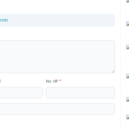
dmin
l
No. HP
*