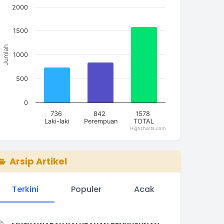
2000
he chart has 1 X axis displaying categories.
he chart has 1 Y axis displaying Jumlah. Data ranges from
1500
Jumlah
1000
500
0
736
842
1578
Laki-laki
Perempuan
TOTAL
Highcharts.com
nd of interactive chart.
Arsip Artikel
Terkini
Populer
Acak