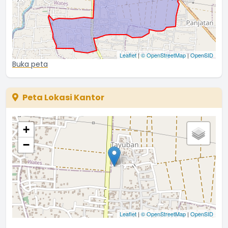
Leaflet
|
© OpenStreetMap
|
OpenSID
Buka peta
Peta Lokasi Kantor
+
−
Leaflet
|
© OpenStreetMap
|
OpenSID