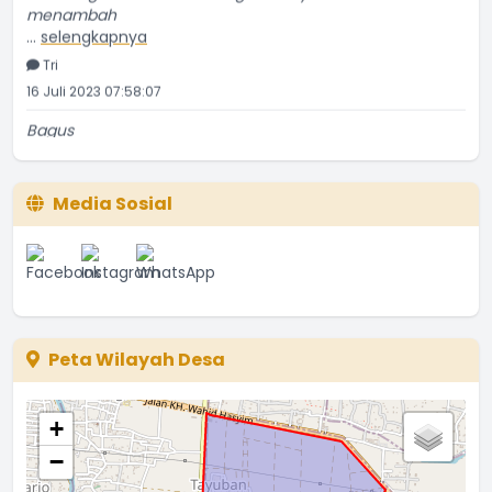
menambah
...
selengkapnya
Tri
16 Juli 2023 07:58:07
Bagus
...
selengkapnya
Etti Sunar
22 Januari 2022 01:08:01
Media Sosial
Bagus
...
selengkapnya
Ina
08 Juni 2021 15:46:05
Peta Wilayah Desa
+
−