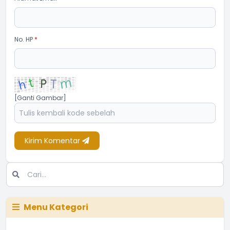
No. HP
*
[Ganti Gambar]
Kirim Komentar
Menu Kategori