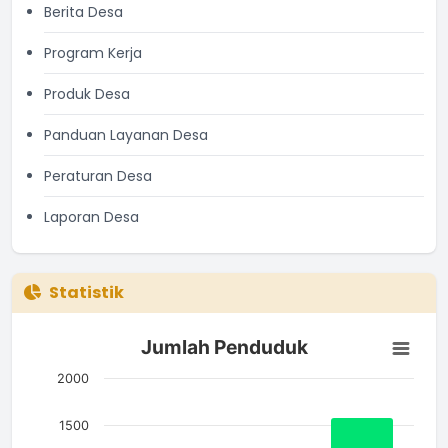
Berita Desa
Program Kerja
Produk Desa
Panduan Layanan Desa
Peraturan Desa
Laporan Desa
Statistik
Jumlah Penduduk
Jumlah Penduduk
Bar chart with 3 bars.
The chart has 1 X axis displaying categories.
2000
The chart has 1 Y axis displaying Jumlah. Data ranges from 7
1500