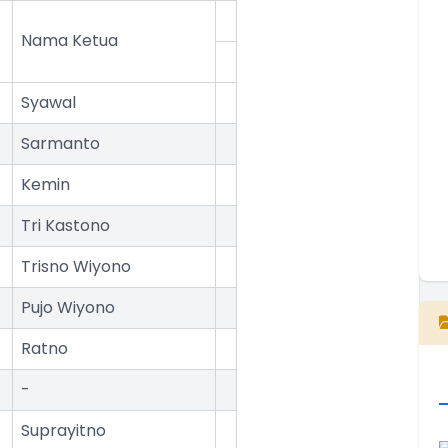
T
Nama Ketua
T
Syawal
Sarmanto
Kemin
Tri Kastono
Trisno Wiyono
E
Pujo Wiyono
Ratno
-
Suprayitno