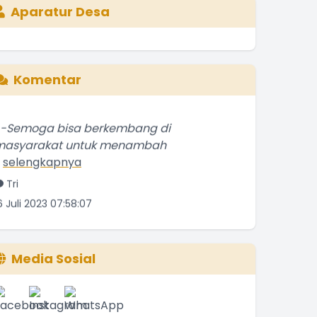
Aparatur Desa
Komentar
--Semoga bisa berkembang di
masyarakat untuk menambah
.
selengkapnya
Tri
6 Juli 2023 07:58:07
Bagus
.
selengkapnya
Etti Sunar
Media Sosial
2 Januari 2022 01:08:01
Bagus
.
selengkapnya