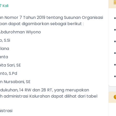
 Kali
n Nomor 7 Tahun 2019 tentang Susunan Organisasi
ban dapat digambarkan sebagai berikut :
ohman Wiyono
.Si
ana
nta
ari, SE
, S.Pd
n Nursabani, SE
Padukuhan, 14 RW dan 28 RT, yang merupakan
h administrasi Kalurahan dapat dilihat dari tabel
strasi
B