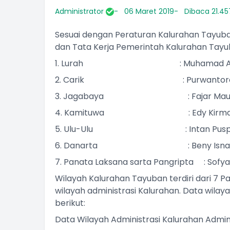
Administrator
06 Maret 2019
Dibaca 21.457
Sesuai dengan Peraturan Kalurahan Tayuba
dan Tata Kerja Pemerintah Kalurahan Tayu
1. Lurah : Muhamad Abdur
2. Carik : Purwantoro, S
3. Jagabaya : Fajar Maul
4. Kamituwa : Edy Kirma
5. Ulu-Ulu : Intan Puspita S
6. Danarta : Beny Isnanto
7. Panata Laksana sarta Pangripta : Sofya
Wilayah Kalurahan Tayuban terdiri dari 7 
wilayah administrasi Kalurahan. Data wilaya
berikut:
Data Wilayah Administrasi Kalurahan Admini