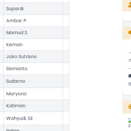
Supardi
Ambar P.
Mamud S.
Keman
Joko Sutrisno
..
Sismanto
1
Sudarno
Maryono
..
Katiman
2
Wahyudi, SE
..
Paijan