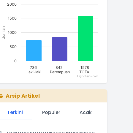
2000
he chart has 1 X axis displaying categories.
he chart has 1 Y axis displaying Jumlah. Data ranges from
1500
Jumlah
1000
500
0
736
842
1578
Laki-laki
Perempuan
TOTAL
Highcharts.com
nd of interactive chart.
Arsip Artikel
Terkini
Populer
Acak