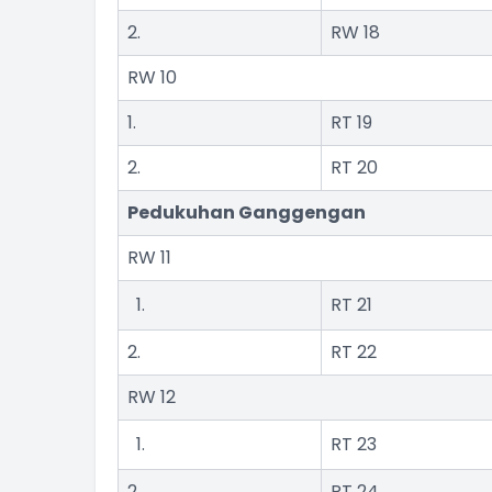
2.
RW 18
RW 10
1.
RT 19
2.
RT 20
Pedukuhan Ganggengan
RW 11
RT 21
2.
RT 22
RW 12
RT 23
2.
RT 24