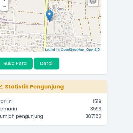
−
Leaflet
|
© OpenStreetMap
|
OpenSID
Buka Peta
Detail
Statistik Pengunjung
ari ini
1519
Kemarin
3593
Jumlah pengunjung
387182