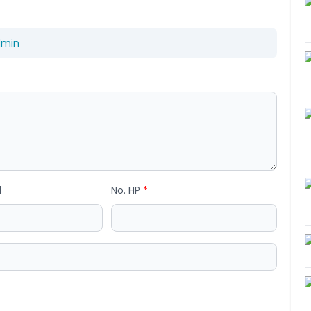
dmin
l
No. HP
*