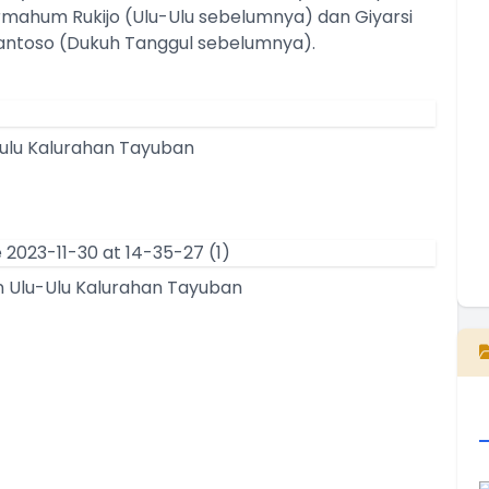
lrmahum Rukijo (Ulu-Ulu sebelumnya) dan Giyarsi
T
Santoso (Dukuh Tanggul sebelumnya).
T
-ulu Kalurahan Tayuban
n Ulu-Ulu Kalurahan Tayuban
E