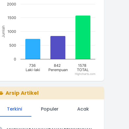
2000
he chart has 1 X axis displaying categories.
he chart has 1 Y axis displaying Jumlah. Data ranges from
1500
Jumlah
1000
500
0
736
842
1578
Laki-laki
Perempuan
TOTAL
Highcharts.com
nd of interactive chart.
Arsip Artikel
Terkini
Populer
Acak