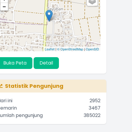
−
Leaflet
|
© OpenStreetMap
|
OpenSID
Buka Peta
Detail
Statistik Pengunjung
ari ini
2952
Kemarin
3467
Jumlah pengunjung
385022