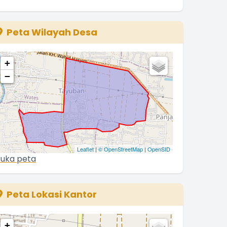
8 Juni 2021 15:46:05
Peta Wilayah Desa
+
−
Leaflet
|
© OpenStreetMap
|
OpenSID
uka peta
Peta Lokasi Kantor
+