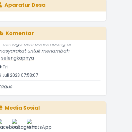
Aparatur Desa
Komentar
--Semoga bisa berkembang di
masyarakat untuk menambah
.
selengkapnya
Tri
6 Juli 2023 07:58:07
Bagus
.
selengkapnya
Etti Sunar
2 Januari 2022 01:08:01
Media Sosial
Bagus
.
selengkapnya
Ina