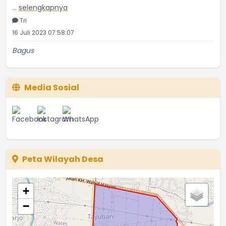
...
selengkapnya
Tri
16 Juli 2023 07:58:07
Bagus
...
selengkapnya
Etti Sunar
22 Januari 2022 01:08:01
Media Sosial
Bagus
...
selengkapnya
Ina
08 Juni 2021 15:46:05
Peta Wilayah Desa
+
−