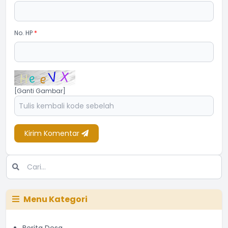
No. HP
*
[Ganti Gambar]
Kirim Komentar
Menu Kategori