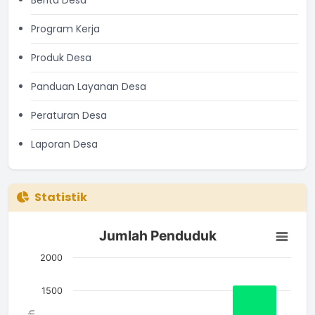
Berita Desa
Program Kerja
Produk Desa
Panduan Layanan Desa
Peraturan Desa
Laporan Desa
Statistik
Jumlah Penduduk
Jumlah Penduduk
Bar chart with 3 bars.
The chart has 1 X axis displaying categories.
2000
The chart has 1 Y axis displaying Jumlah. Data ranges from 7
1500