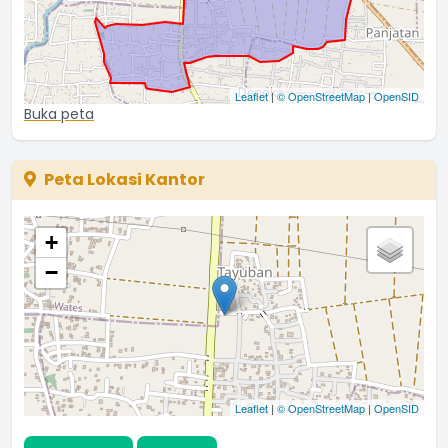
Leaflet
|
© OpenStreetMap
|
OpenSID
Buka peta
Peta Lokasi Kantor
+
−
Leaflet
|
© OpenStreetMap
|
OpenSID